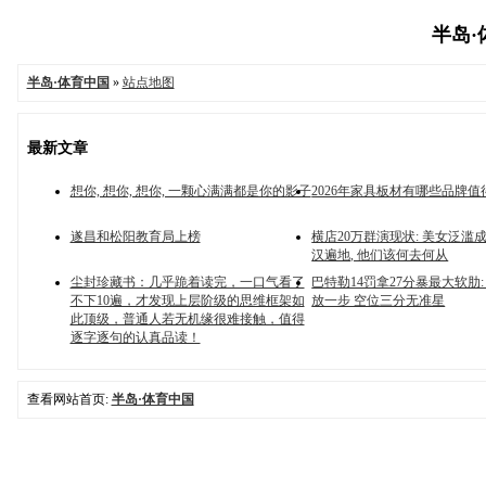
半岛·体
半岛·体育中国
»
站点地图
最新文章
想你, 想你, 想你, 一颗心满满都是你的影子
2026年家具板材有哪些品牌值
遂昌和松阳教育局上榜
横店20万群演现状: 美女泛滥成
汉遍地, 他们该何去何从
尘封珍藏书：几乎跪着读完，一口气看了
巴特勒14罚拿27分暴最大软肋:
不下10遍，才发现上层阶级的思维框架如
放一步 空位三分无准星
此顶级，普通人若无机缘很难接触，值得
逐字逐句的认真品读！
查看网站首页:
半岛·体育中国