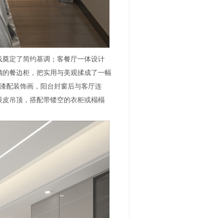
线奠定了简约基调；客餐厅一体设计
璃的餐边柜，把实用与美观揉成了一幅
胶漆配装饰画，阳台封窗后与客厅连
眼皮吊顶，搭配带镂空的衣柜或榻榻