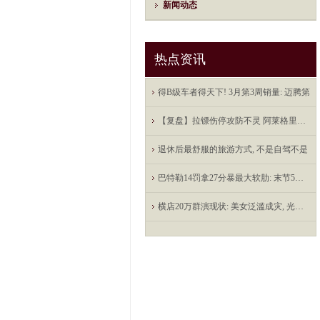
新闻动态
热点资讯
得B级车者得天下! 3月第3周销量: 迈腾第
【复盘】拉镖伤停攻防不灵 阿莱格里的米
退休后最舒服的旅游方式, 不是自驾不是
巴特勒14罚拿27分暴最大软肋: 末节5中0被
横店20万群演现状: 美女泛滥成灾, 光棍懒