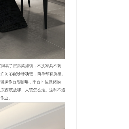
空间裹了层温柔滤镜，不挑家具不刺
像白衬衫配珍珠项链，简单却有质感。
间留操作台泡咖啡，阳台凹位做储物
道东西该放哪、人该怎么走。这种不追
抄作业。