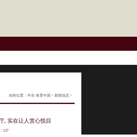
你的位置：
半岛·体育中国
>
新闻动态
>
厅, 实在让人赏心悦目
：137