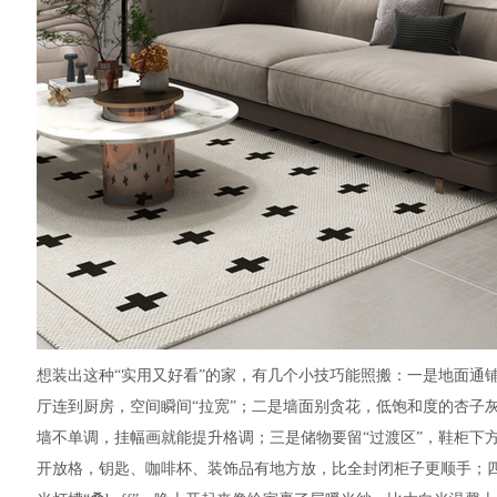
想装出这种“实用又好看”的家，有几个小技巧能照搬：一是地面通
厅连到厨房，空间瞬间“拉宽”；二是墙面别贪花，低饱和度的杏子灰
墙不单调，挂幅画就能提升格调；三是储物要留“过渡区”，鞋柜下
开放格，钥匙、咖啡杯、装饰品有地方放，比全封闭柜子更顺手；四