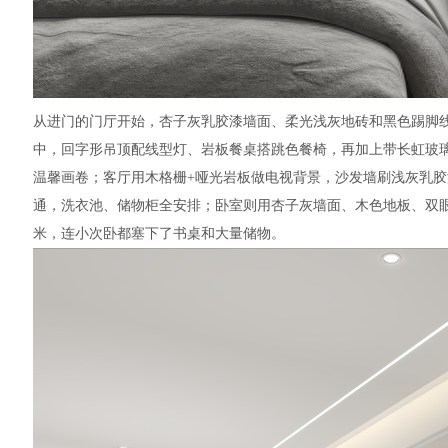
从进门的门厅开始，杏子灰乳胶漆墙面、柔光浅灰地砖和黑色踢脚
中，回字形吊顶配线型灯、岩板餐桌搭跳色餐椅，再加上带长虹玻
温馨画卷；客厅用木格栅+哑光岩板做电视背景，沙发墙刷浅灰乳
通，洗衣池、储物柜全安排；卧室则用杏子灰墙面、木色地板、双
米，连小次卧都塞下了书桌和大量储物。