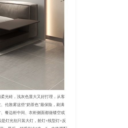
铺柔光砖，浅灰色显大又好打理，从客
、伦敦雾这些“奶茶色”最保险，刷满
方、餐边柜中间、衣柜侧面都做镂空或
是灯光别只装大灯，射灯+线型灯+反