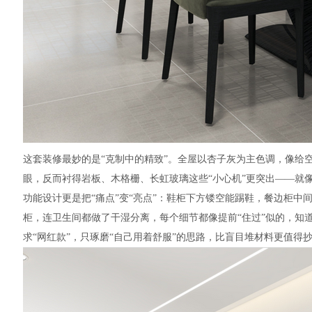
这套装修最妙的是“克制中的精致”。全屋以杏子灰为主色调，像给
眼，反而衬得岩板、木格栅、长虹玻璃这些“小心机”更突出——就
功能设计更是把“痛点”变“亮点”：鞋柜下方镂空能踢鞋，餐边柜中
柜，连卫生间都做了干湿分离，每个细节都像提前“住过”似的，知
求“网红款”，只琢磨“自己用着舒服”的思路，比盲目堆材料更值得