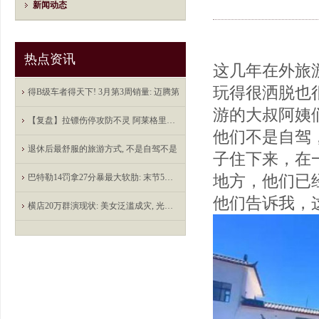
新闻动态
热点资讯
这几年在外旅
玩得很洒脱也
得B级车者得天下! 3月第3周销量: 迈腾第
游的大叔阿姨
【复盘】拉镖伤停攻防不灵 阿莱格里的米
他们不是自驾
退休后最舒服的旅游方式, 不是自驾不是
子住下来，在
巴特勒14罚拿27分暴最大软肋: 末节5中0被
地方，他们已
他们告诉我，
横店20万群演现状: 美女泛滥成灾, 光棍懒