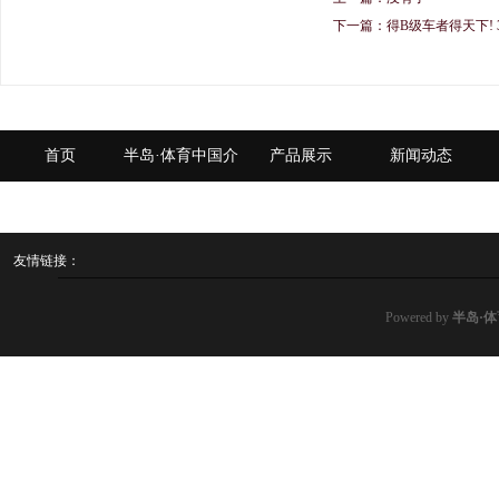
下一篇：
得B级车者得天下! 3
首页
半岛·体育中国介
产品展示
新闻动态
绍
友情链接：
Powered by
半岛·