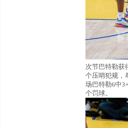
次节巴特勒获
个压哨犯规，单
场巴特勒6中3
个罚球。