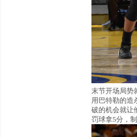
末节开场局势
用巴特勒的造
破的机会就让
罚球拿5分，